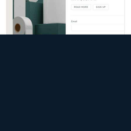
Trade8
Inkoopplatform voor  
internationale inkoopagenten
Een slim inkoopplatform voor intern en externe 
gebruikers om de inkoop van goederen makkelijker 
te maken door automatisering.